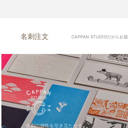
価
格
格
名刺注文
CAPPAN STUDIOだか
名刺の個性を引き立たせる