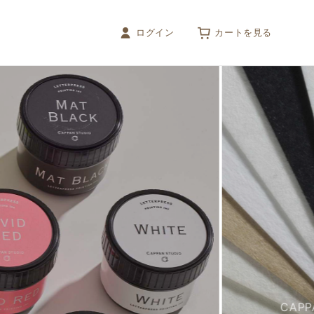
ログイン
カートを見る
PRINTING
活版名刺
耳付和紙名刺
唐長名刺
ECO活版名刺
CAP