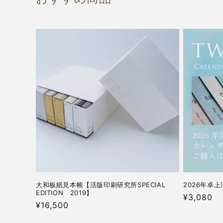
大和板紙見本帳【活版印刷研究所SPECIAL
2026年卓
EDITION 2019】
通
¥3,080
通
¥16,500
常
常
価