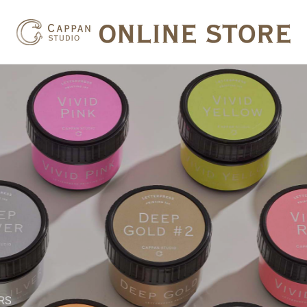
PAPERS
PRODUCTS
名刺用紙
活版インキ一般色
#名刺用和紙
活版インキPANTONE®
#修理用和紙
見本帳
活版グッズ
RS