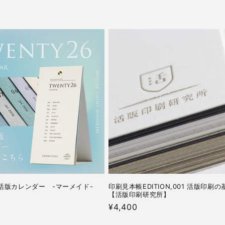
上活版カレンダー -マーメイド-
印刷見本帳EDITION,001 活版印刷
【活版印刷研究所】
通
¥4,400
常