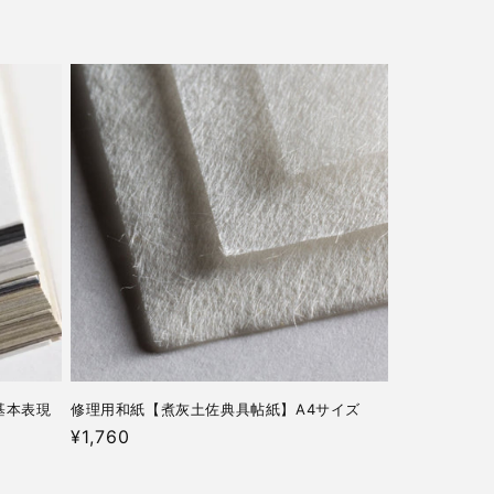
の基本表現
修理用和紙【煮灰土佐典具帖紙】A4サイズ
通
¥1,760
常
価