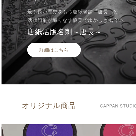
最も長い歴史をもつ唐紙老舗「唐長」と
活版印刷が織りなす優美でゆかしき風合い。
唐紙活版名刺～唐長～
詳細はこちら
オリジナル商品
CAPPAN ST