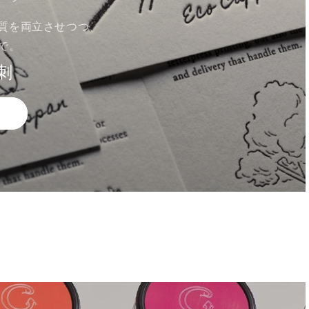
質を両立させつつ、
で。
刺