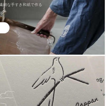
繊細な手すき和紙で作る
刺